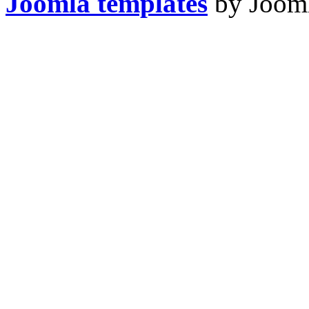
Joomla templates
by Jooml