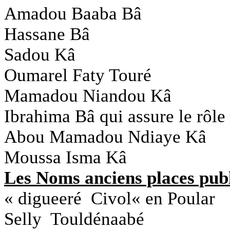
Amadou Baaba Bâ
Hassane Bâ
Sadou Kâ
Oumarel Faty Touré
Mamadou Niandou Kâ
Ibrahima Bâ qui assure le rôle
Abou Mamadou Ndiaye Kâ
Moussa Isma Kâ
Les Noms anciens places pub
« digueeré Civol« en Poular
Selly Touldénaabé