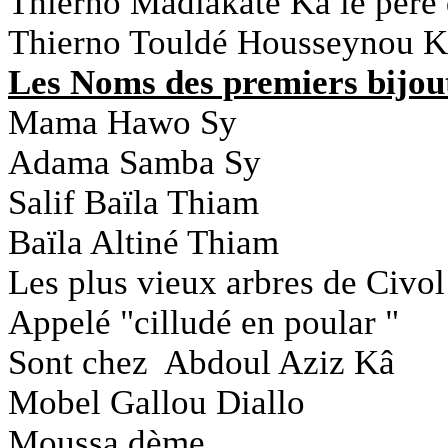
Thierno Madiakaté Kâ le père
Thierno Touldé Housseynou 
Les Noms des premiers bijou
Mama Hawo Sy
Adama Samba Sy
Salif Baïla Thiam
Baïla Altiné Thiam
Les plus vieux arbres de Civo
Appelé "cilludé en poular "
Sont chez Abdoul Aziz Kâ
Mobel Gallou Diallo
Moussa dème