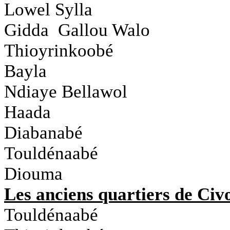
Lowel Sylla
Gidda Gallou Walo
Thioyrinkoobé
Bayla
Ndiaye Bellawol
Haada
Diabanabé
Touldénaabé
Diouma
Les anciens quartiers de Civ
Touldénaabé