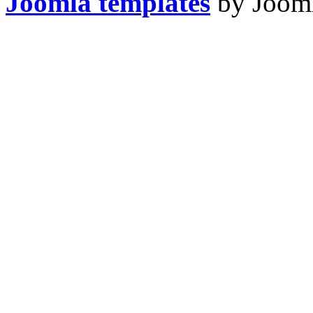
Joomla templates
by Jooml