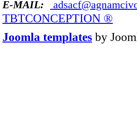
E-MAIL:
adsacf@agnamcivo
TBTCONCEPTION
®
Joomla templates
by Jooml