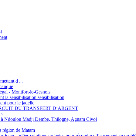
l
ment
ettant d ...
 banque
négal - Montfort-le-Gesnois
t la sensibilisation sensibilisation
t pour le jadelle
IRCUIT DU TRANSFERT D’ARGENT
es
ain à Ndoulou Madji Dembe, Thilogne, Agnam Civol
s
a région de Matam
ur Faye, : «Des solutions urgentes pour résoudre efficacement ce probl