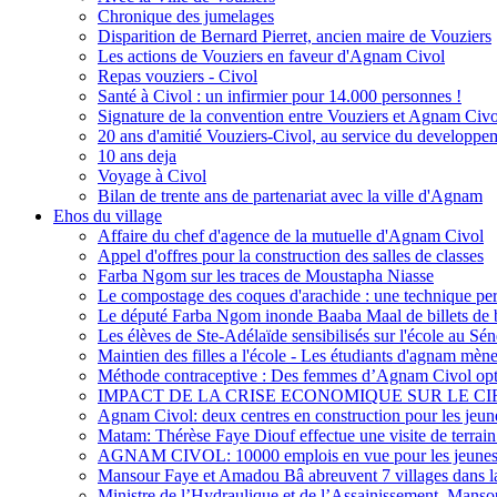
Chronique des jumelages
Disparition de Bernard Pierret, ancien maire de Vouziers
Les actions de Vouziers en faveur d'Agnam Civol
Repas vouziers - Civol
Santé à Civol : un infirmier pour 14.000 personnes !
Signature de la convention entre Vouziers et Agnam Civo
20 ans d'amitié Vouziers-Civol, au service du developpe
10 ans deja
Voyage à Civol
Bilan de trente ans de partenariat avec la ville d'Agnam
Ehos du village
Affaire du chef d'agence de la mutuelle d'Agnam Civol
Appel d'offres pour la construction des salles de classes
Farba Ngom sur les traces de Moustapha Niasse
Le compostage des coques d'arachide : une technique perm
Le député Farba Ngom inonde Baaba Maal de billets de
Les élèves de Ste-Adélaïde sensibilisés sur l'école au Sé
Maintien des filles a l'école - Les étudiants d'agnam mènen
Méthode contraceptive : Des femmes d’Agnam Civol opten
IMPACT DE LA CRISE ECONOMIQUE SUR LE C
Agnam Civol: deux centres en construction pour les jeun
Matam: Thérèse Faye Diouf effectue une visite de terr
AGNAM CIVOL: 10000 emplois en vue pour les jeune
Mansour Faye et Amadou Bâ abreuvent 7 villages dans l
Ministre de l’Hydraulique et de l’Assainissement, Manso