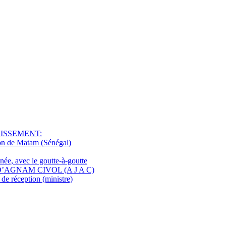
NISSEMENT:
ion de Matam (Sénégal)
ée, avec le goutte-à-goutte
D’AGNAM CIVOL (A J A C)
e réception (ministre)