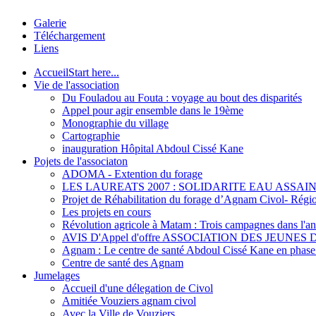
Galerie
Téléchargement
Liens
Accueil
Start here...
Vie de l'association
Du Fouladou au Fouta : voyage au bout des disparités
Appel pour agir ensemble dans le 19ème
Monographie du village
Cartographie
inauguration Hôpital Abdoul Cissé Kane
Pojets de l'associaton
ADOMA - Extention du forage
LES LAUREATS 2007 : SOLIDARITE EAU ASSAI
Projet de Réhabilitation du forage d’Agnam Civol- Rég
Les projets en cours
Révolution agricole à Matam : Trois campagnes dans l'ann
AVIS D'Appel d'offre ASSOCIATION DES JEUNES 
Agnam : Le centre de santé Abdoul Cissé Kane en phase d
Centre de santé des Agnam
Jumelages
Accueil d'une délegation de Civol
Amitiée Vouziers agnam civol
Avec la Ville de Vouziers