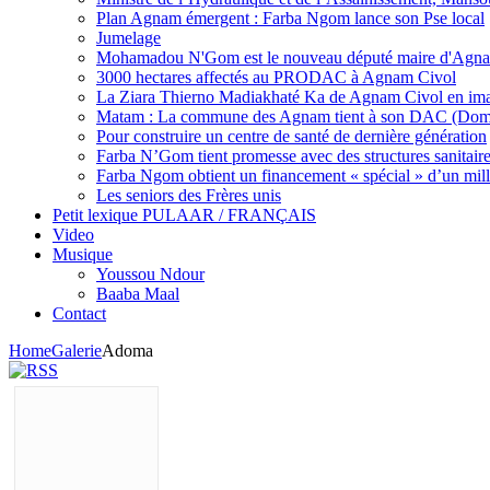
Plan Agnam émergent : Farba Ngom lance son Pse local
Jumelage
Mohamadou N'Gom est le nouveau député maire d'Agna
3000 hectares affectés au PRODAC à Agnam Civol
La Ziara Thierno Madiakhaté Ka de Agnam Civol en im
Matam : La commune des Agnam tient à son DAC (Dom
Pour construire un centre de santé de dernière génération
Farba N’Gom tient promesse avec des structures sanitaires 
Farba Ngom obtient un financement « spécial » d’un mill
Les seniors des Frères unis
Petit lexique PULAAR / FRANÇAIS
Video
Musique
Youssou Ndour
Baaba Maal
Contact
Home
Galerie
Adoma