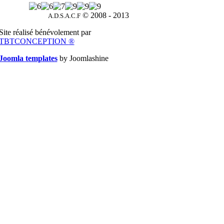
© 2008 - 2013
A.D.S.A.C.F
Site réalisé bénévolement par
TBTCONCEPTION
®
Joomla templates
by Joomlashine