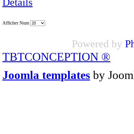
Détails
Afficher Num
Powered by
P
TBTCONCEPTION
®
Joomla templates
by Jooml