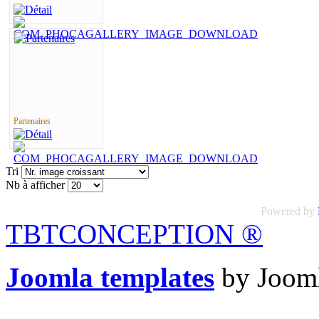
Partenaires
Tri
Nb à afficher
Powered by
TBTCONCEPTION
®
Joomla templates
by Jooml